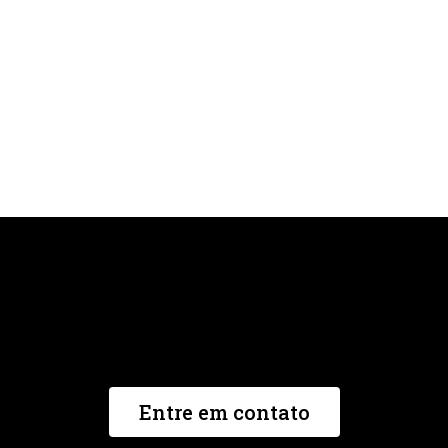
Atendimento Virtual ou Pessoal
Dúvidas, Contato e Agendamento
WhatsApp
Entre em contato