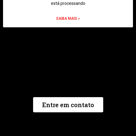
está processando
SAIBA MAIS »
Atendimento Virtual ou Pessoal
Dúvidas, Contato e Agendamento
WhatsApp
Entre em contato